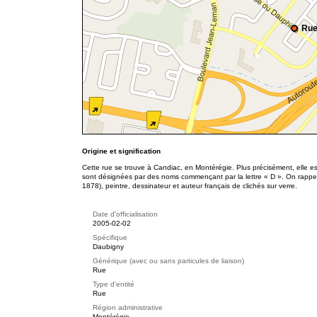
Rue
Origine et signification
Cette rue se trouve à Candiac, en Montérégie. Plus précisément, elle e
sont désignées par des noms commençant par la lettre « D ». On rappell
1878), peintre, dessinateur et auteur français de clichés sur verre.
Date d'officialisation
2005-02-02
Spécifique
Daubigny
Générique (avec ou sans particules de liaison)
Rue
Type d'entité
Rue
Région administrative
Montérégie