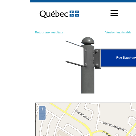
Passer
au
contenu
Retour aux résultats
Version imprimable
Rue Daubign
+
−