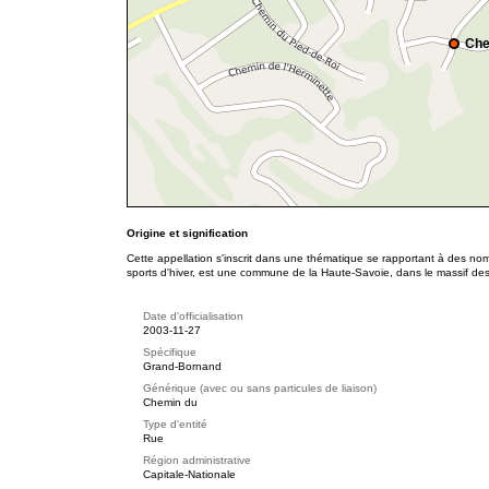
Che
Origine et signification
Cette appellation s'inscrit dans une thématique se rapportant à des no
sports d'hiver, est une commune de la Haute-Savoie, dans le massif des
Date d'officialisation
2003-11-27
Spécifique
Grand-Bornand
Générique (avec ou sans particules de liaison)
Chemin du
Type d'entité
Rue
Région administrative
Capitale-Nationale