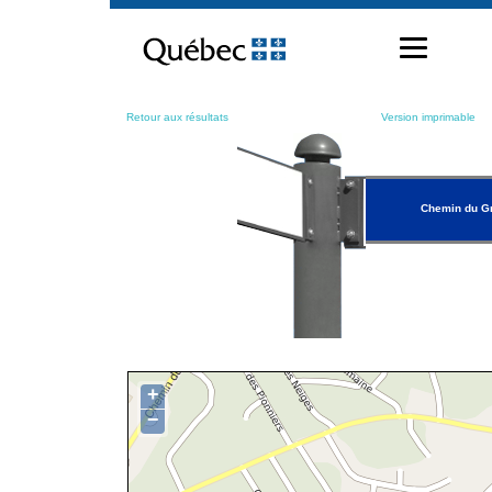
Passer
au
contenu
Retour aux résultats
Version imprimable
Chemin du G
+
−