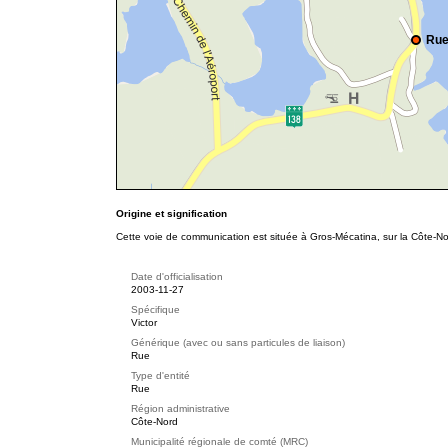
Rue
Origine et signification
Cette voie de communication est située à Gros-Mécatina, sur la Côte-Nor
Date d'officialisation
2003-11-27
Spécifique
Victor
Générique (avec ou sans particules de liaison)
Rue
Type d'entité
Rue
Région administrative
Côte-Nord
Municipalité régionale de comté (MRC)