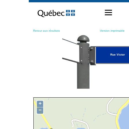
Passer
au
contenu
Retour aux résultats
Version imprimable
Rue Victor
+
−