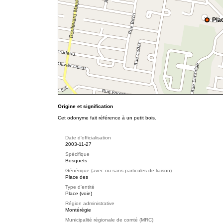
Pla
Origine et signification
Cet odonyme fait référence à un petit bois.
Date d'officialisation
2003-11-27
Spécifique
Bosquets
Générique (avec ou sans particules de liaison)
Place des
Type d'entité
Place (voie)
Région administrative
Montérégie
Municipalité régionale de comté (MRC)