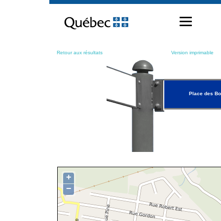
Passer
au
contenu
Retour aux résultats
Version imprimable
Place des B
+
−