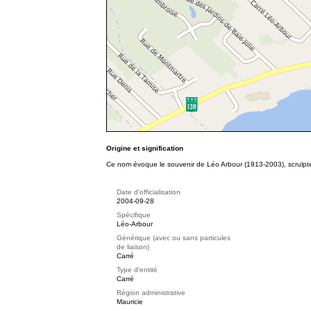
Origine et signification
Ce nom évoque le souvenir de Léo Arbour (1913-2003), scrulpt
Date d'officialisation
2004-09-28
Spécifique
Léo-Arbour
Générique (avec ou sans particules
de liaison)
Carré
Type d'entité
Carré
Région administrative
Mauricie