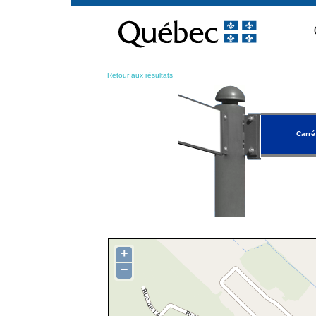
Passer
au
contenu
Retour aux résultats
Carré
+
−