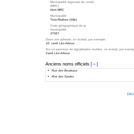
Municipalité régionale de comté
(MRC)
Hors MRC
Municipalité
Trois-Rivières (Ville)
Code géographique de la
municipalité
37067
Dans une adresse, on écrirait, par exemple :
10, carré Léo-Arbour
Sur un panneau de signalisation routière, on écrirait, par exemp
Carré Léo-Arbour
Anciens noms officiels
[ – ]
Rue des Bouleaux
Rue des Saules
Décl