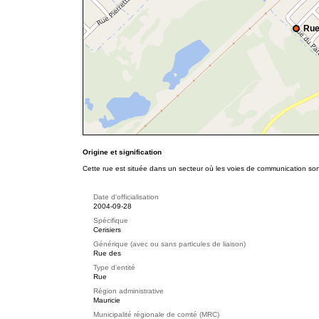
Rue
Origine et signification
Cette rue est située dans un secteur où les voies de communication sont
Date d'officialisation
2004-09-28
Spécifique
Cerisiers
Générique (avec ou sans particules de liaison)
Rue des
Type d'entité
Rue
Région administrative
Mauricie
Municipalité régionale de comté (MRC)