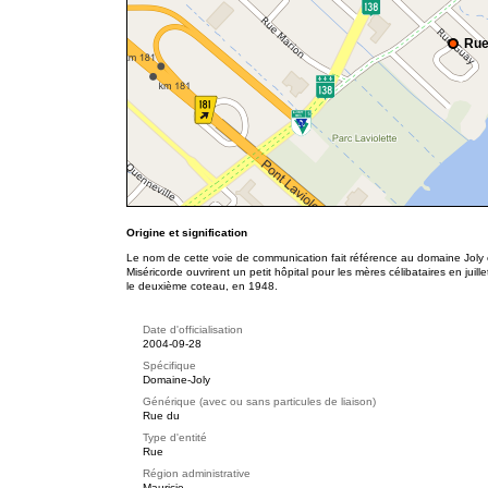
Rue
Origine et signification
Le nom de cette voie de communication fait référence au domaine Joly 
Miséricorde ouvrirent un petit hôpital pour les mères célibataires en juill
le deuxième coteau, en 1948.
Date d'officialisation
2004-09-28
Spécifique
Domaine-Joly
Générique (avec ou sans particules de liaison)
Rue du
Type d'entité
Rue
Région administrative
Mauricie