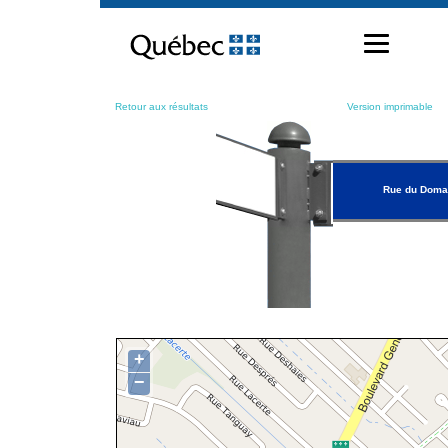
Passer
au
contenu
Retour aux résultats
Version imprimable
Rue du Doma
+
−