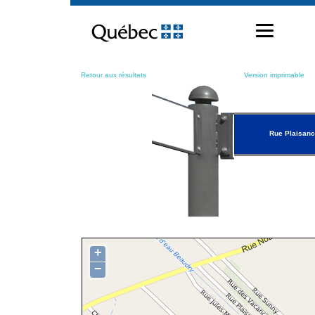
Passer
au
contenu
Retour aux résultats
Version imprimable
Rue Plaisan
+
−