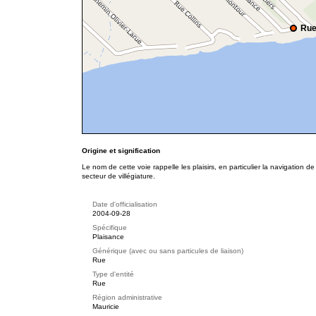
Rue
Origine et signification
Le nom de cette voie rappelle les plaisirs, en particulier la navigation 
secteur de villégiature.
Date d'officialisation
2004-09-28
Spécifique
Plaisance
Générique (avec ou sans particules de liaison)
Rue
Type d'entité
Rue
Région administrative
Mauricie