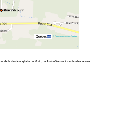
Rue Valcourin
© Gouvernement du Québec
et de la dernière syllabe de Morin, qui font référence à des familles locales.