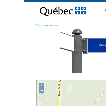
Passer
au
contenu
Retour aux résultats
Rue V
+
−