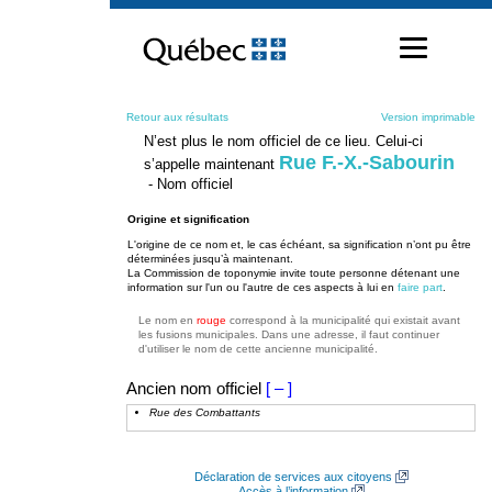
Passer
au
contenu
Retour aux résultats
Version imprimable
N’est plus le nom officiel de ce lieu. Celui-ci
Rue F.-X.-Sabourin
s’appelle maintenant
- Nom officiel
Origine et signification
L'origine de ce nom et, le cas échéant, sa signification n’ont pu être
déterminées jusqu’à maintenant.
La Commission de toponymie invite toute personne détenant une
information sur l'un ou l'autre de ces aspects à lui en
faire part
.
Le nom en
rouge
correspond à la municipalité qui existait avant
les fusions municipales. Dans une adresse, il faut continuer
d'utiliser le nom de cette ancienne municipalité.
Ancien nom officiel
[ – ]
Rue des Combattants
Déclaration de services aux citoyens
Accès à l’information