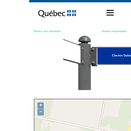
Passer
au
contenu
Retour aux résultats
Version imprimable
Chemin Dub
+
−