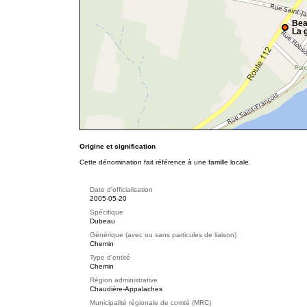
Bea
La g
Origine et signification
Cette dénomination fait référence à une famille locale.
Date d'officialisation
2005-05-20
Spécifique
Dubeau
Générique (avec ou sans particules de liaison)
Chemin
Type d'entité
Chemin
Région administrative
Chaudière-Appalaches
Municipalité régionale de comté (MRC)