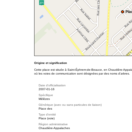
Pla
Origine et signification
Cette place est située à Saint-Éphrem-de-Beauce, en Chaudière-Appala
où les voies de communication sont désignées par des noms d'arbres.
Date d'officialisation
2007-01-16
Spécifique
Mélèzes
Générique (avec ou sans particules de liaison)
Place des
Type d'entité
Place (voie)
Région administrative
Chaudière-Appalaches