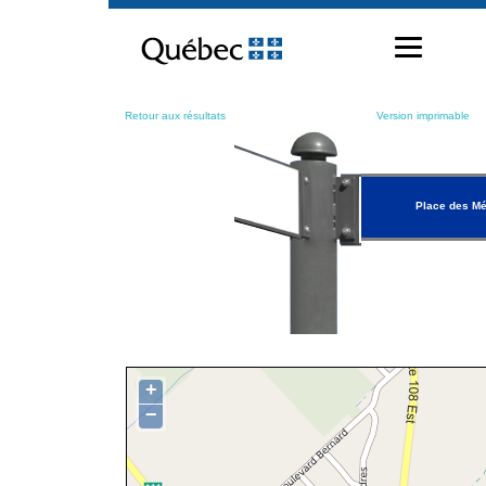
Passer
au
contenu
Retour aux résultats
Version imprimable
Place des Mé
+
−