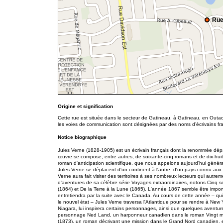
Rue
Origine et signification
Cette rue est située dans le secteur de Gatineau, à Gatineau, en Outao
les voies de communication sont désignées par des noms d’écrivains fran
Notice biographique
Jules Verne (1828-1905) est un écrivain français dont la renommée dép
œuvre se compose, entre autres, de soixante-cinq romans et de dix-huit n
roman d'anticipation scientifique, que nous appelons aujourd'hui généra
Jules Verne se déplacent d'un continent à l'autre, d'un pays connu aux te
Verne aura fait visiter des territoires à ses nombreux lecteurs qui autrem
d'aventures de sa célèbre série Voyages extraordinaires, notons Cinq s
(1864) et De la Terre à la Lune (1865). L'année 1867 semble être importa
entretiendra par la suite avec le Canada. Au cours de cette année – qu
le nouvel état – Jules Verne traversa l'Atlantique pour se rendre à New 
Niagara, lui inspirera certains personnages, ainsi que quelques aventu
personnage Ned Land, un harponneur canadien dans le roman Vingt mill
(1873), un roman décrivant une mission dans le Grand Nord canadien, e