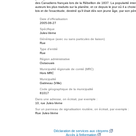
des Canadiens français lors de la Rébellion de 1837. La popularité intem
auteurs les plus traduits sur la planète, et ce depuis le jour où il a choisi
lois et de l'exactitude, destiné qu'il était dès son jeune âge, par son père
Date d'officialisation
2005-06-27
Spécifique
Jules-Verne
Générique (avec ou sans particules de liaison)
Rue
Type d'entité
Rue
Région administrative
Outaouais
Municipalité régionale de comté (MRC)
Hors MRC
Municipalité
Gatineau (Ville)
Code géographique de la municipalité
81017
Dans une adresse, on écrirait, par exemple :
10, rue Jules-Verne
Sur un panneau de signalisation routière, on écrirait, par exemple :
Rue Jules-Verne
Déclaration de services aux citoyens
Accès à l’information