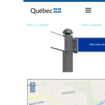
Passer
au
contenu
Retour aux résultats
Version imprimable
Rue Jules-Ve
+
−