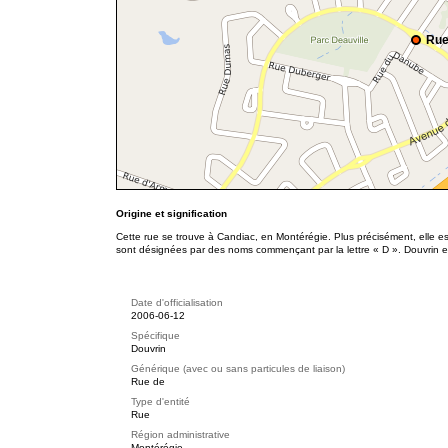
Rue
Origine et signification
Cette rue se trouve à Candiac, en Montérégie. Plus précisément, elle e
sont désignées par des noms commençant par la lettre « D ». Douvrin 
Date d'officialisation
2006-06-12
Spécifique
Douvrin
Générique (avec ou sans particules de liaison)
Rue de
Type d'entité
Rue
Région administrative
Montérégie