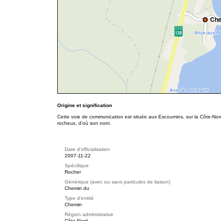
Che
Origine et signification
Cette voie de communication est située aux Escoumins, sur la Côte-Nord
rocheux, d’où son nom.
Date d'officialisation
2007-11-22
Spécifique
Rocher
Générique (avec ou sans particules de liaison)
Chemin du
Type d'entité
Chemin
Région administrative
Côte-Nord