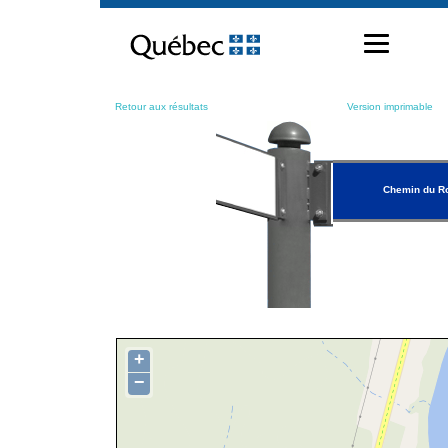
Passer
au
contenu
Retour aux résultats
Version imprimable
Chemin du R
+
−