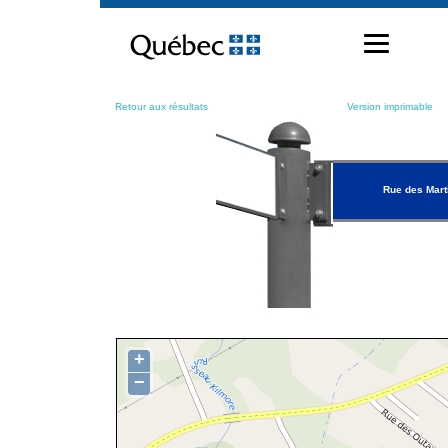
Passer
au
contenu
Retour aux résultats
Version imprimable
Rue des Mart
+
−