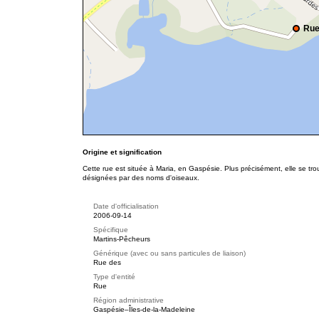
Rue
Origine et signification
Cette rue est située à Maria, en Gaspésie. Plus précisément, elle se t
désignées par des noms d'oiseaux.
Date d'officialisation
2006-09-14
Spécifique
Martins-Pêcheurs
Générique (avec ou sans particules de liaison)
Rue des
Type d'entité
Rue
Région administrative
Gaspésie–Îles-de-la-Madeleine