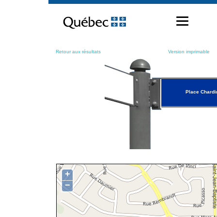
Passer
au
contenu
Retour aux résultats
Version imprimable
Place Chardi
+
−