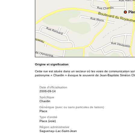
Pla
Origine et signification
Cette rue est située dans un secteur où les voies de communication sont
patronyme « Chardin » évoque le souvenir de Jean-Baptiste Siméon Chard
Date d'officialisation
2006-09-14
Spécifique
Chardin
Générique (avec ou sans particules de liaison)
Place
Type d'entité
Place (voie)
Région administrative
Saguenay–Lac-Saint-Jean