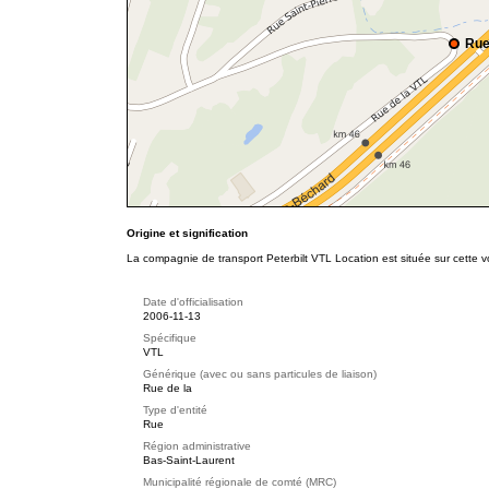
Rue
Origine et signification
La compagnie de transport Peterbilt VTL Location est située sur cette v
Date d'officialisation
2006-11-13
Spécifique
VTL
Générique (avec ou sans particules de liaison)
Rue de la
Type d'entité
Rue
Région administrative
Bas-Saint-Laurent
Municipalité régionale de comté (MRC)