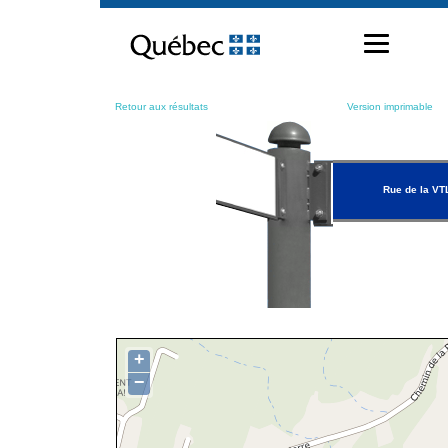
Passer
au
contenu
Retour aux résultats
Version imprimable
Rue de la VT
+
−