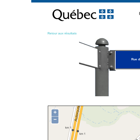
Passer
au
contenu
Retour aux résultats
Rue d
+
−