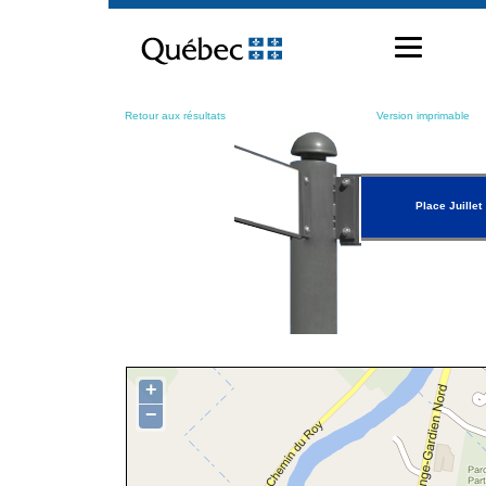
Passer
au
contenu
Retour aux résultats
Version imprimable
Place Juillet
+
−