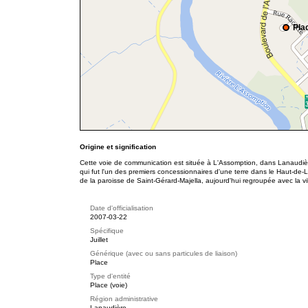
Plac
Origine et signification
Cette voie de communication est située à L'Assomption, dans Lanaudière
qui fut l'un des premiers concessionnaires d'une terre dans le Haut-de-L'A
de la paroisse de Saint-Gérard-Majella, aujourd'hui regroupée avec la vi
Date d'officialisation
2007-03-22
Spécifique
Juillet
Générique (avec ou sans particules de liaison)
Place
Type d'entité
Place (voie)
Région administrative
Lanaudière