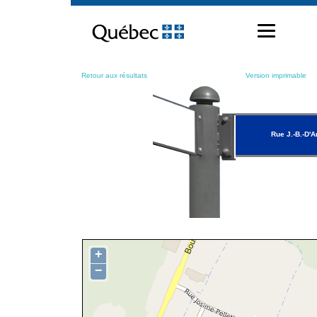
Passer
au
contenu
Retour aux résultats
Version imprimable
Rue J.-B.-D'
+
−