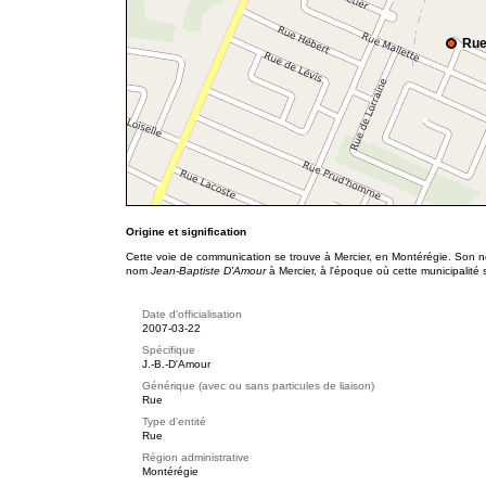
Rue
Origine et signification
Cette voie de communication se trouve à Mercier, en Montérégie. Son n
nom
Jean-Baptiste D'Amour
à Mercier, à l'époque où cette municipalit
Date d'officialisation
2007-03-22
Spécifique
J.-B.-D'Amour
Générique (avec ou sans particules de liaison)
Rue
Type d'entité
Rue
Région administrative
Montérégie