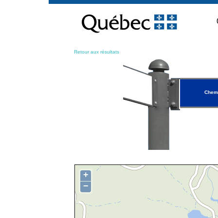
Passer
au
contenu
Retour aux résultats
Chemi
+
−