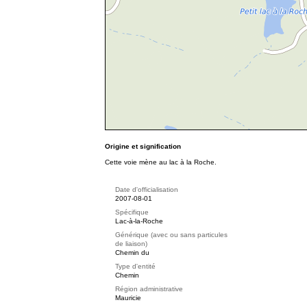
Origine et signification
Cette voie mène au lac à la Roche.
Date d'officialisation
2007-08-01
Spécifique
Lac-à-la-Roche
Générique (avec ou sans particules
de liaison)
Chemin du
Type d'entité
Chemin
Région administrative
Mauricie