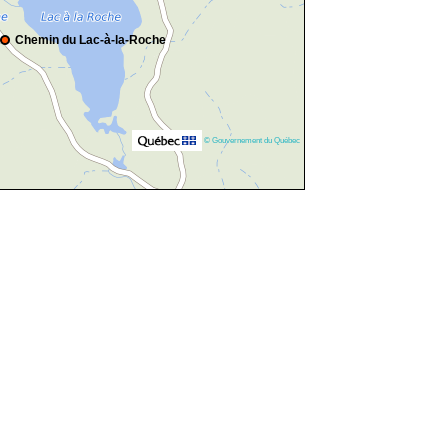
Chemin du Lac-à-la-Roche
© Gouvernement du Québec