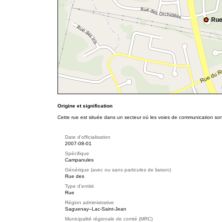
Rue
Origine et signification
Cette rue est située dans un secteur où les voies de communication son
Date d'officialisation
2007-08-01
Spécifique
Campanules
Générique (avec ou sans particules de liaison)
Rue des
Type d'entité
Rue
Région administrative
Saguenay–Lac-Saint-Jean
Municipalité régionale de comté (MRC)