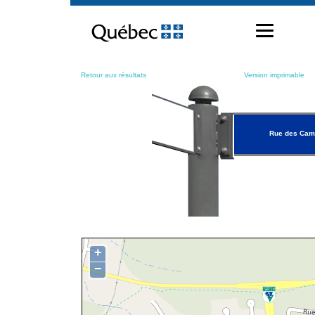
Passer
au
contenu
Retour aux résultats
Version imprimable
Rue des Cam
+
−