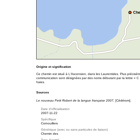
Che
Origine et signification
Ce chemin est situé à L'Ascension, dans les Laurentides. Plus préciséme
communication sont désignées par des noms débutant par la lettre « C 
haies.
Sources
Le nouveau Petit Robert de la langue française 2007
, [Cédérom].
Date d'officialisation
2007-11-22
Spécifique
Cornouillers
Générique (avec ou sans particules de liaison)
Chemin des
Type d'entité