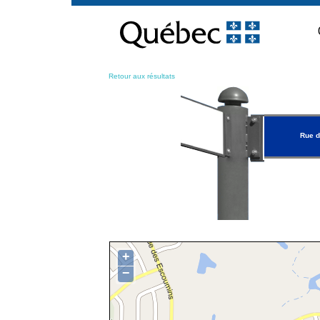
Passer
au
contenu
Retour aux résultats
Rue d
+
−