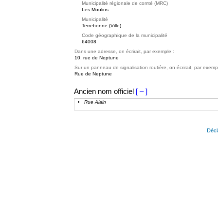
Municipalité régionale de comté (MRC)
Les Moulins
Municipalité
Terrebonne (Ville)
Code géographique de la municipalité
64008
Dans une adresse, on écrirait, par exemple :
10, rue de Neptune
Sur un panneau de signalisation routière, on écrirait, par exemp
Rue de Neptune
Ancien nom officiel
[ – ]
Rue Alain
Décl