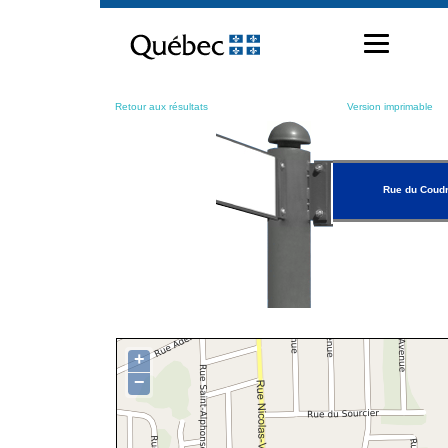
Passer
au
contenu
Retour aux résultats
Version imprimable
Rue du Coudr
+
−