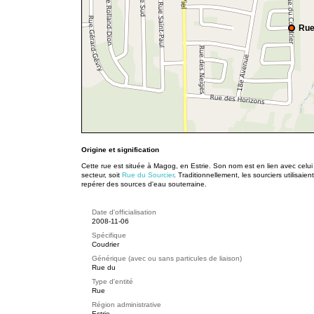
Rue
Origine et signification
Cette rue est située à Magog, en Estrie. Son nom est en lien avec celu
secteur, soit
Rue du Sourcier
. Traditionnellement, les sourciers utilisai
repérer des sources d'eau souterraine.
Date d'officialisation
2008-11-06
Spécifique
Coudrier
Générique (avec ou sans particules de liaison)
Rue du
Type d'entité
Rue
Région administrative
Estrie