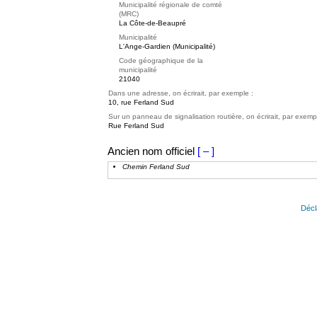
Municipalité régionale de comté
(MRC)
La Côte-de-Beaupré
Municipalité
L'Ange-Gardien (Municipalité)
Code géographique de la
municipalité
21040
Dans une adresse, on écrirait, par exemple :
10, rue Ferland Sud
Sur un panneau de signalisation routière, on écrirait, par exemp
Rue Ferland Sud
Ancien nom officiel
[ – ]
Chemin Ferland Sud
Décl