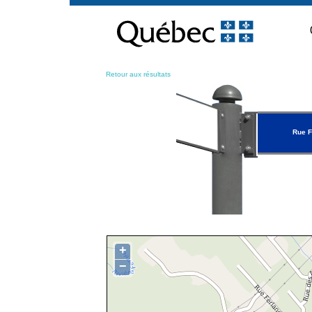
Passer
au
contenu
Retour aux résultats
Rue F
+
−