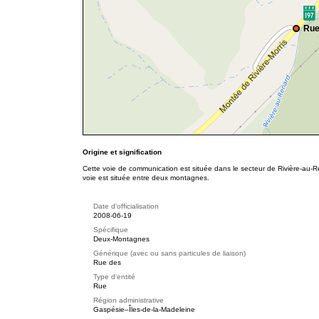
Rue
Origine et signification
Cette voie de communication est située dans le secteur de Rivière-au
voie est située entre deux montagnes.
Date d'officialisation
2008-06-19
Spécifique
Deux-Montagnes
Générique (avec ou sans particules de liaison)
Rue des
Type d'entité
Rue
Région administrative
Gaspésie–Îles-de-la-Madeleine