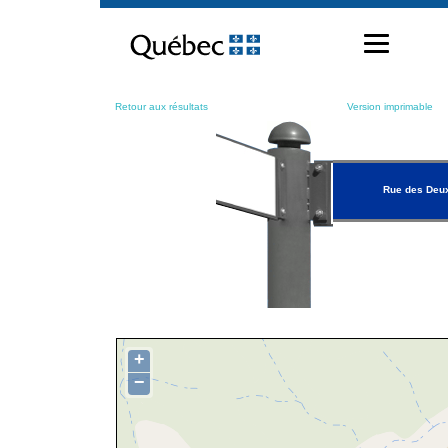
Passer
au
contenu
Retour aux résultats
Version imprimable
Rue des Deu
+
−