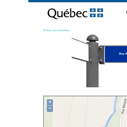
Passer
au
contenu
Retour aux résultats
Rue 
+
−