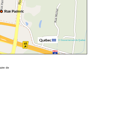
Rue Pamvic
© Gouvernement du Québec
taire de