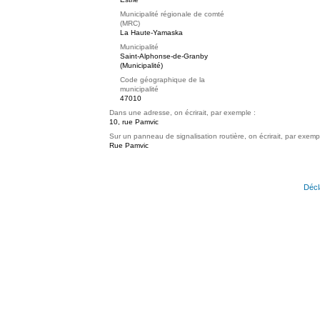
Municipalité régionale de comté
(MRC)
La Haute-Yamaska
Municipalité
Saint-Alphonse-de-Granby
(Municipalité)
Code géographique de la
municipalité
47010
Dans une adresse, on écrirait, par exemple :
10, rue Pamvic
Sur un panneau de signalisation routière, on écrirait, par exemp
Rue Pamvic
Décl