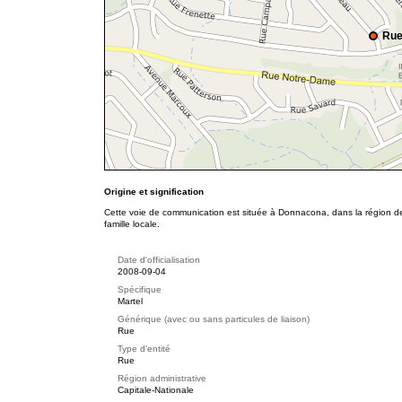
Rue
Origine et signification
Cette voie de communication est située à Donnacona, dans la région de
famille locale.
Date d'officialisation
2008-09-04
Spécifique
Martel
Générique (avec ou sans particules de liaison)
Rue
Type d'entité
Rue
Région administrative
Capitale-Nationale