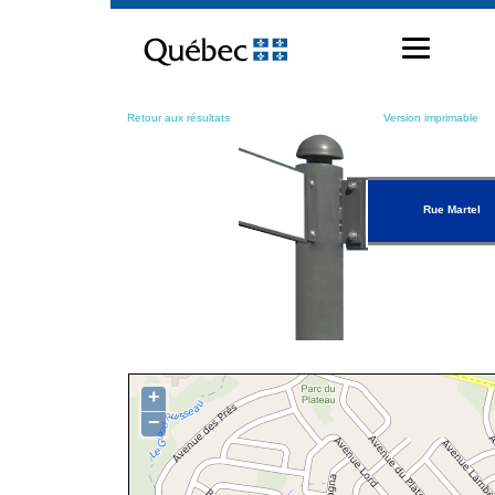
Passer
au
contenu
Retour aux résultats
Version imprimable
Rue Martel
+
−