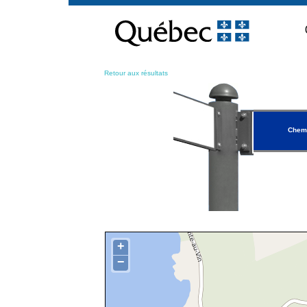
Passer
au
contenu
Retour aux résultats
Chemi
+
−