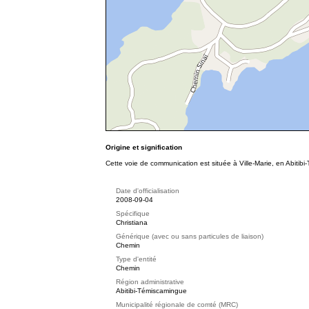
Origine et signification
Cette voie de communication est située à Ville-Marie, en Abitibi
Date d'officialisation
2008-09-04
Spécifique
Christiana
Générique (avec ou sans particules de liaison)
Chemin
Type d'entité
Chemin
Région administrative
Abitibi-Témiscamingue
Municipalité régionale de comté (MRC)