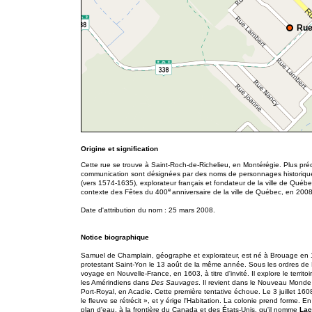
Rue
Origine et signification
Cette rue se trouve à Saint-Roch-de-Richelieu, en Montérégie. Plus préc
communication sont désignées par des noms de personnages historique
(vers 1574-1635), explorateur français et fondateur de la ville de Québ
e
contexte des Fêtes du 400
anniversaire de la ville de Québec, en 2008
Date d'attribution du nom : 25 mars 2008.
Notice biographique
Samuel de Champlain, géographe et explorateur, est né à Brouage en 1
protestant Saint-Yon le 13 août de la même année. Sous les ordres de
voyage en Nouvelle-France, en 1603, à titre d'invité. Il explore le territ
les Amérindiens dans
Des Sauvages
. Il revient dans le Nouveau Monde
Port-Royal, en Acadie. Cette première tentative échoue. Le 3 juillet 1
le fleuve se rétrécit », et y érige l'Habitation. La colonie prend forme. En
plan d'eau, à la frontière du Canada et des États-Unis, qu'il nomme
Lac