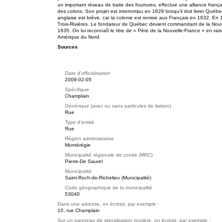
un important réseau de traite des fourrures, effectue une alliance franç
des colons. Son projet est interrompu en 1629 lorsqu'il doit livrer Québ
anglaise est brève, car la colonie est remise aux Français en 1632. En 
Trois-Rivières. Le fondateur de Québec devient commandant de la Nouv
1635. On lui reconnaît le titre de « Père de la Nouvelle-France » en rai
Amérique du Nord.
Sources
Date d'officialisation
2009-02-05
Spécifique
Champlain
Générique (avec ou sans particules de liaison)
Rue
Type d'entité
Rue
Région administrative
Montérégie
Municipalité régionale de comté (MRC)
Pierre-De Saurel
Municipalité
Saint-Roch-de-Richelieu (Municipalité)
Code géographique de la municipalité
53040
Dans une adresse, on écrirait, par exemple :
10, rue Champlain
Sur un panneau de signalisation routière, on écrirait, par exemple :