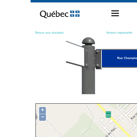
Passer
au
contenu
Retour aux résultats
Version imprimable
Rue Champla
+
−