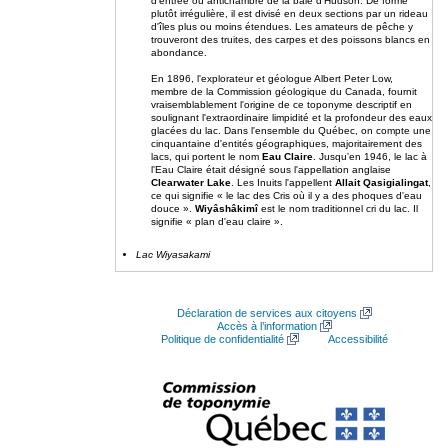
d'entrée ou antichambre de la baie d'Hudson. De forme
plutôt irrégulière, il est divisé en deux sections par un rideau
d'îles plus ou moins étendues. Les amateurs de pêche y
trouveront des truites, des carpes et des poissons blancs en
abondance.
En 1896, l'explorateur et géologue Albert Peter Low,
membre de la Commission géologique du Canada, fournit
vraisemblablement l'origine de ce toponyme descriptif en
soulignant l'extraordinaire limpidité et la profondeur des eaux
glacées du lac. Dans l'ensemble du Québec, on compte une
cinquantaine d'entités géographiques, majoritairement des
lacs, qui portent le nom
Eau Claire
. Jusqu'en 1946, le lac à
l'Eau Claire était désigné sous l'appellation anglaise
Clearwater Lake
. Les Inuits l'appellent
Allait Qasigialingat
,
ce qui signifie « le lac des Cris où il y a des phoques d'eau
douce ».
Wiyâshâkimî
est le nom traditionnel cri du lac. Il
signifie « plan d'eau claire ».
Lac Wiyasakami
Déclaration de services aux citoyens
Accès à l’information
Politique de confidentialité
Accessibilité