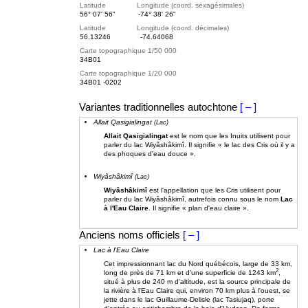
Latitude Longitude (coord. sexagésimales)
56° 07' 56"
-74° 38' 26"
Latitude Longitude (coord. décimales)
56.13246
-74.64068
Carte topographique 1/50 000
34B01
Carte topographique 1/20 000
34B01 -0202
Variantes traditionnelles autochtone
[ – ]
Allait Qasigialingat
(Lac)
Allait Qasigialingat
est le nom que les Inuits utilisent pour
parler du lac Wiyâshâkimî. Il signifie « le lac des Cris où il y a
des phoques d'eau douce ».
Wiyâshâkimî
(Lac)
Wiyâshâkimî
est l'appellation que les Cris utilisent pour
parler du lac Wiyâshâkimî, autrefois connu sous le nom
Lac
à l'Eau Claire
. Il signifie « plan d'eau claire ».
Anciens noms officiels
[ – ]
Lac à l'Eau Claire
Cet impressionnant lac du Nord québécois, large de 33 km,
2
long de près de 71 km et d'une superficie de 1243 km
,
situé à plus de 240 m d'altitude, est la source principale de
la rivière à l'Eau Claire qui, environ 70 km plus à l'ouest, se
jette dans le lac Guillaume-Delisle (lac Tasiujaq), porte