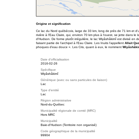
Origine et signification
Ce lac du Nord québécois, large de 33 km, long de près de 71 km et d'u
rivière à l'Eau Claire, qui, environ 70 km plus à l'ouest, se jette dans le
d'Hudson. De forme plutôt irrégulière, le lac Wiyâshâkimî est divisé en 
faisant partie de l'archipel à l'Eau Claire. Les Inuits l'appellent
Allait Qa
phoques d'eau douce ». Les Cris, quant à eux, le nomment
Wiyâshâki
Date d'officialisation
2016-02-26
Spécifique
Wiyâshâkimî
Générique (avec ou sans particules de liaison)
Lac
Type d'entité
Lac
Région administrative
Nord-du-Québec
Municipalité régionale de comté (MRC)
Hors MRC
Municipalité
Baie-d'Hudson (Territoire non organisé)
Code géographique de la municipalité
99904