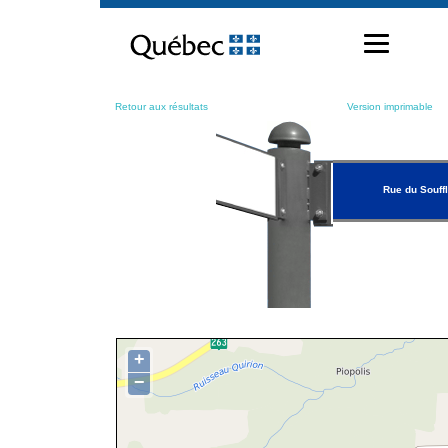
Passer
au
contenu
Retour aux résultats
Version imprimable
Rue du Souffl
+
−