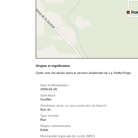
Rue
Origine et signification
Cette voie est située dans le secteur résidentiel de La Vieille-Forge.
Date d'officialisation
2009-04-28
Spécifique
Soufflet
Générique (avec ou sans particules de liaison)
Rue du
Type d'entité
Rue
Région administrative
Estrie
Municipalité régionale de comté (MRC)