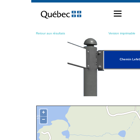
Passer
au
contenu
Retour aux résultats
Version imprimable
Chemin Lefe
+
−