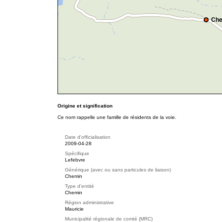
Che
Origine et signification
Ce nom rappelle une famille de résidents de la voie.
Date d'officialisation
2009-04-28
Spécifique
Lefebvre
Générique (avec ou sans particules de liaison)
Chemin
Type d'entité
Chemin
Région administrative
Mauricie
Municipalité régionale de comté (MRC)