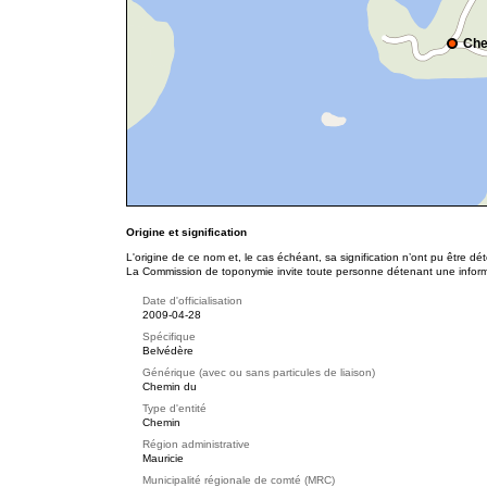
Che
Origine et signification
L'origine de ce nom et, le cas échéant, sa signification n’ont pu être d
La Commission de toponymie invite toute personne détenant une informat
Date d'officialisation
2009-04-28
Spécifique
Belvédère
Générique (avec ou sans particules de liaison)
Chemin du
Type d'entité
Chemin
Région administrative
Mauricie
Municipalité régionale de comté (MRC)