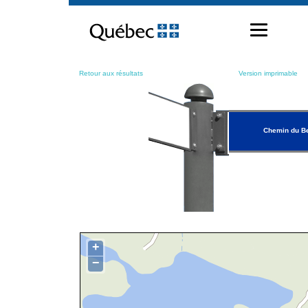
Passer
au
contenu
Retour aux résultats
Version imprimable
Chemin du B
+
−