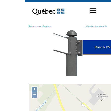
Passer
au
contenu
Retour aux résultats
Version imprimable
Route de l'Aé
+
−