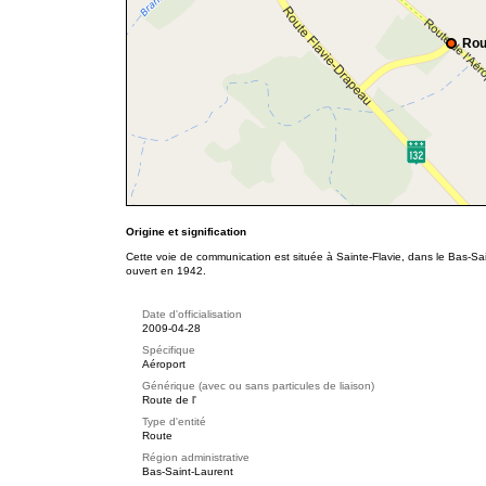
Rou
Origine et signification
Cette voie de communication est située à Sainte-Flavie, dans le Bas-Sain
ouvert en 1942.
Date d'officialisation
2009-04-28
Spécifique
Aéroport
Générique (avec ou sans particules de liaison)
Route de l'
Type d'entité
Route
Région administrative
Bas-Saint-Laurent