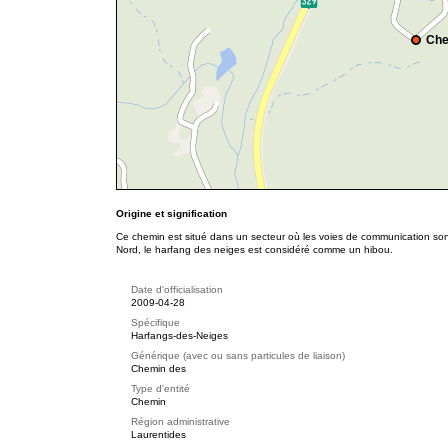
Che
Origine et signification
Ce chemin est situé dans un secteur où les voies de communication s
Nord, le harfang des neiges est considéré comme un hibou.
Date d'officialisation
2009-04-28
Spécifique
Harfangs-des-Neiges
Générique (avec ou sans particules de liaison)
Chemin des
Type d'entité
Chemin
Région administrative
Laurentides