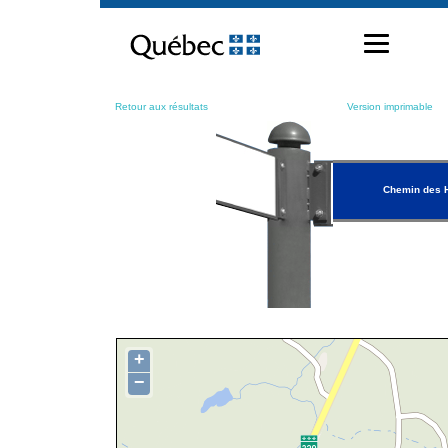
Passer
au
contenu
Retour aux résultats
Version imprimable
Chemin des 
+
−