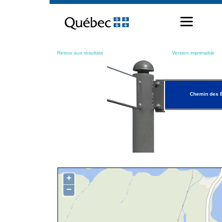
Passer
au
contenu
Retour aux résultats
Version imprimable
Chemin des É
+
−