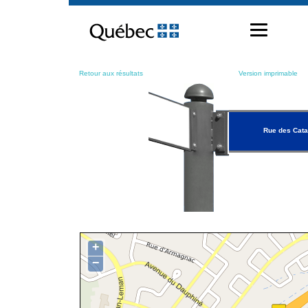
Passer
au
contenu
Retour aux résultats
Version imprimable
Rue des Cata
+
−