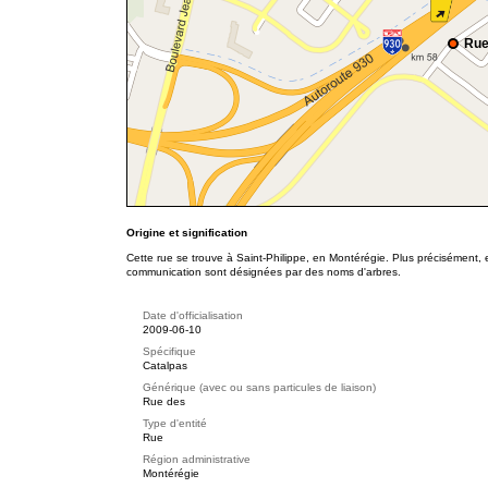
Rue
Origine et signification
Cette rue se trouve à Saint-Philippe, en Montérégie. Plus précisément, e
communication sont désignées par des noms d'arbres.
Date d'officialisation
2009-06-10
Spécifique
Catalpas
Générique (avec ou sans particules de liaison)
Rue des
Type d'entité
Rue
Région administrative
Montérégie