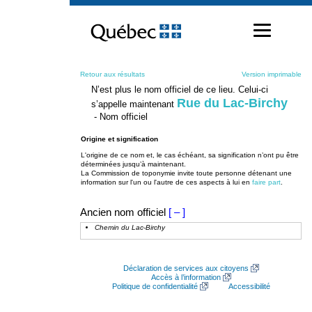
Passer
au
contenu
Retour aux résultats
Version imprimable
N’est plus le nom officiel de ce lieu. Celui-ci
Rue du Lac-Birchy
s’appelle maintenant
- Nom officiel
Origine et signification
L'origine de ce nom et, le cas échéant, sa signification n’ont pu être
déterminées jusqu’à maintenant.
La Commission de toponymie invite toute personne détenant une
information sur l'un ou l'autre de ces aspects à lui en
faire part
.
Ancien nom officiel
[ – ]
Chemin du Lac-Birchy
Déclaration de services aux citoyens
Accès à l’information
Politique de confidentialité
Accessibilité