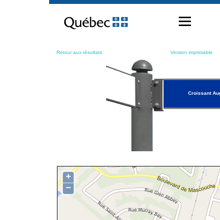
Passer
au
contenu
Retour aux résultats
Version imprimable
Croissant Au
+
−