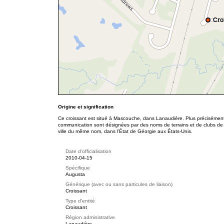
Cro
Origine et signification
Ce croissant est situé à Mascouche, dans Lanaudière. Plus précisément,
communication sont désignées par des noms de terrains et de clubs de 
ville du même nom, dans l'État de Géorgie aux États-Unis.
Date d'officialisation
2010-04-15
Spécifique
Augusta
Générique (avec ou sans particules de liaison)
Croissant
Type d'entité
Croissant
Région administrative
Lanaudière