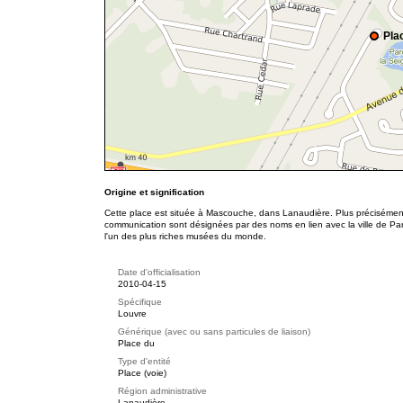
Pla
Origine et signification
Cette place est située à Mascouche, dans Lanaudière. Plus précisément
communication sont désignées par des noms en lien avec la ville de Pa
l'un des plus riches musées du monde.
Date d'officialisation
2010-04-15
Spécifique
Louvre
Générique (avec ou sans particules de liaison)
Place du
Type d'entité
Place (voie)
Région administrative
Lanaudière