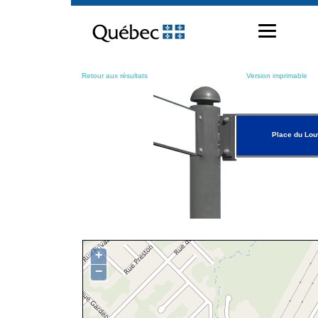
Passer
au
contenu
Retour aux résultats
Version imprimable
Place du Lou
+
−