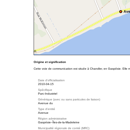
Ave
Origine et signification
Cette voie de communication est située à Chandler, en Gaspésie. Elle 
Date d'officialisation
2010-04-15
Spécifique
Parc-Industriel
Générique (avec ou sans particules de liaison)
Avenue du
Type d'entité
Avenue
Région administrative
Gaspésie–Îles-de-la-Madeleine
Municipalité régionale de comté (MRC)