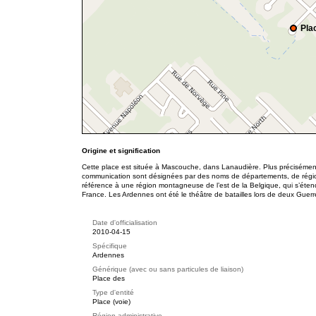
Pla
Origine et signification
Cette place est située à Mascouche, dans Lanaudière. Plus précisément
communication sont désignées par des noms de départements, de région
référence à une région montagneuse de l’est de la Belgique, qui s’éten
France. Les Ardennes ont été le théâtre de batailles lors de deux Guer
Date d'officialisation
2010-04-15
Spécifique
Ardennes
Générique (avec ou sans particules de liaison)
Place des
Type d'entité
Place (voie)
Région administrative