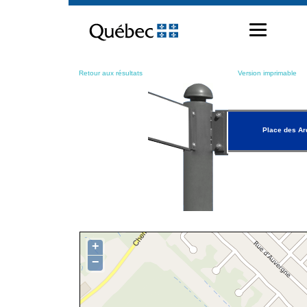
Passer
au
contenu
Retour aux résultats
Version imprimable
Place des A
+
−