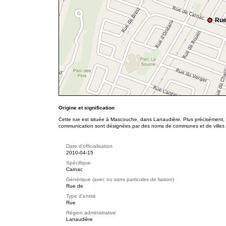
Rue
Origine et signification
Cette rue est située à Mascouche, dans Lanaudière. Plus précisément, e
communication sont désignées par des noms de communes et de villes
Date d'officialisation
2010-04-15
Spécifique
Carnac
Générique (avec ou sans particules de liaison)
Rue de
Type d'entité
Rue
Région administrative
Lanaudière