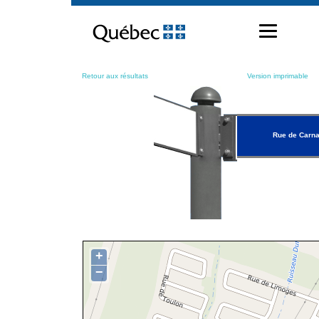
Passer
au
contenu
Retour aux résultats
Version imprimable
Rue de Carn
+
−