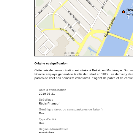
Bel
La g
Origine et signification
Cette voie de communication est située à Belœil, en Montérégie. Son n
Nommé employé général de la ville de Belœil en 1919, ce dernier y de
postes de chef des pompiers volontaires, d'agent de police et de contre
Date d'officialisation
2010-06-21
Spécifique
Régis-Phaneuf
Générique (avec ou sans particules de liaison)
Rue
Type d'entité
Rue
Région administrative
Montérégie