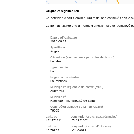
Origine et signification
Ce petit plan d'eau d'environ 180 m de long est situé dans le s
Le nom du lac reprend un terme d'affection souvent employé pour
Date d'officialisation
2010-06-21
Spécifique
Anges
Générique (avec ou sans particules de liaison)
Lac des
Type d'entité
Lac
Région administrative
Laurentides
Municipalité régionale de comté (MRC)
Argenteuil
Municipalité
Harrington (Municipalité de canton)
Code géographique de la municipalité
76065
Latitude Longitude (coord. sexagésimales)
45° 47' 51"
-74° 36' 00"
Latitude Longitude (coord. décimales)
45.79752
-74.60027