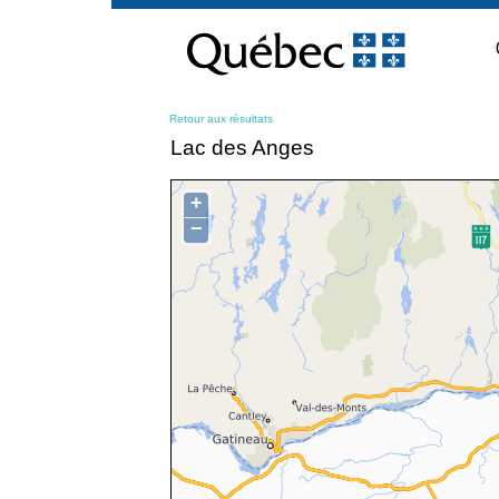
Passer
au
contenu
Retour aux résultats
Lac des Anges
+
−