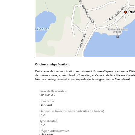
Rue
Origine et signification
Cette voie de communication est située à Bonne-Espérance, sur la Cô
deuxième colon, après Harold Chevalier, à s'être installé à Rivière-Saint-P
l'un des coseigneurs et commerçants de la seigneurie de Saint-Paul.
Date d'officialisation
2010-11-12
Spécifique
Goddard
Générique (avec ou sans particules de liaison)
Rue
Type d'entité
Rue
Région administrative
Côte-Nord