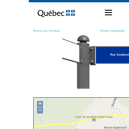
Passer
au
contenu
Retour aux résultats
Version imprimable
Rue Goddard
+
−