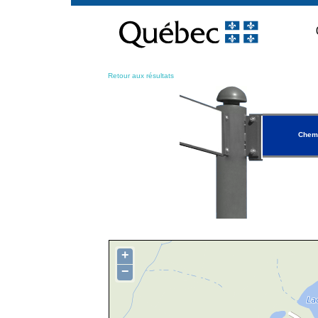
Passer
au
contenu
Retour aux résultats
Chemi
+
−