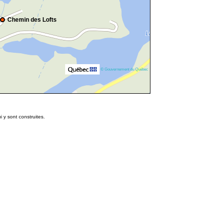
Chemin des Lofts
© Gouvernement du Québec
i y sont construites.